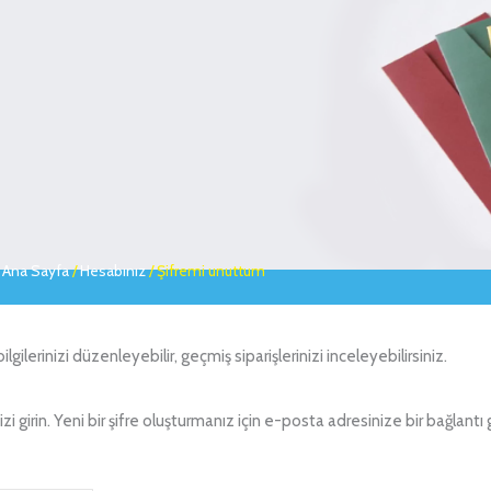
Ana Sayfa
/
Hesabınız
/ Şifremi unuttum
gilerinizi düzenleyebilir, geçmiş siparişlerinizi inceleyebilirsiniz.
i girin. Yeni bir şifre oluşturmanız için e-posta adresinize bir bağlantı 