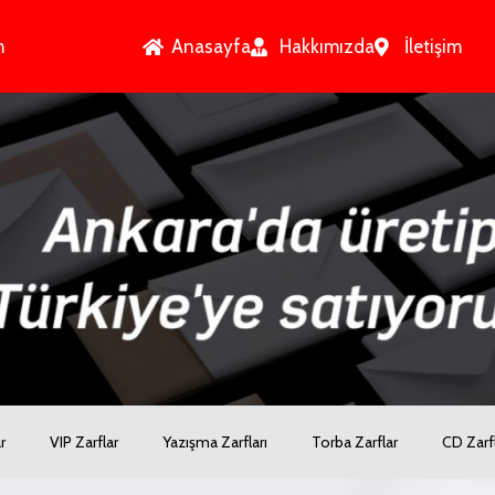
m
Anasayfa
Hakkımızda
İletişim
r
VIP Zarflar
Yazışma Zarfları
Torba Zarflar
CD Zarfl